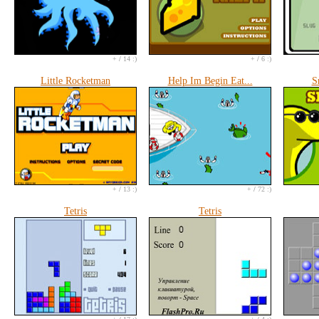
+
/
14 :)
+
/
6 :)
Little Rocketman
Help Im Begin Eat...
S
+
/
13 :)
+
/
72 :)
Tetris
Tetris