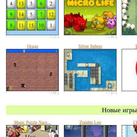
+
/
5 :)
+
/
16 :)
Осада
Silver Sphere
T
+
/
19 :)
+
/
15 :)
Новые игры
Magic Puzzle Naru...
Zombie Leo
Ch