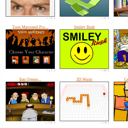
+
/
3 :)
+
/
22 :)
Toon Marooned Pro...
Smiley Rush
+
/
5 :)
+
/
26 :)
Бар Одино...
3D Worm
G
+
/
15 :)
+
/
8 :)