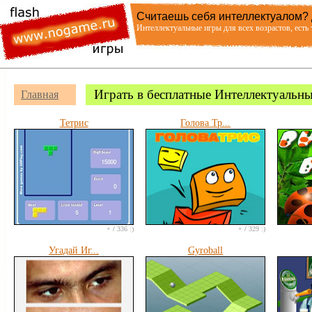
Считаешь себя интеллектуалом?
Интеллектуальные игры для всех возрастов, есть 
Играть в бесплатные Интеллектуальн
Главная
Тетрис
Голова Тр...
+
/
336 :)
+
/
329 :)
Угадай Иг...
Gyroball