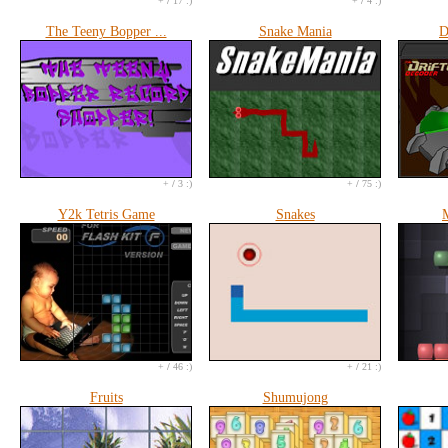
+
/
17 :)
+
/
4 :)
The Teeny Bopper ...
Snake Mania
D
+
/
3 :)
+
/
75 :)
Y2k Tetris Game
Snakes
M
+
/
46 :)
+
/
21 :)
Fruits
Shumujong