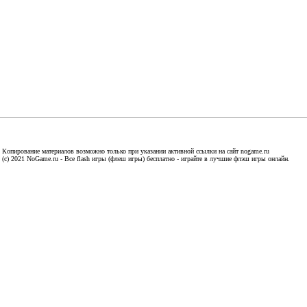
Копирование материалов возможно только при указании активной ссылки на сайт nogame.ru
(c) 2021 NoGame.ru - Все flash игры (флеш игры) бесплатно - играйте в лучшие флэш игры онлайн.