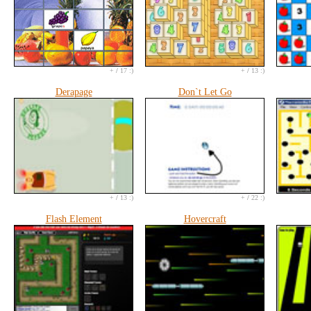
+
/
17 :)
+
/
13 :)
Derapage
Don`t Let Go
+
/
13 :)
+
/
22 :)
Flash Element
Hovercraft