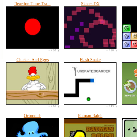
Reaction Time Tra...
Skears DX
+
/
20 :)
+
/
20 :)
Chicken And Eggs
Flash Snake
+
/
16 :)
+
/
13 :)
Octopoids
Ratman Ralph