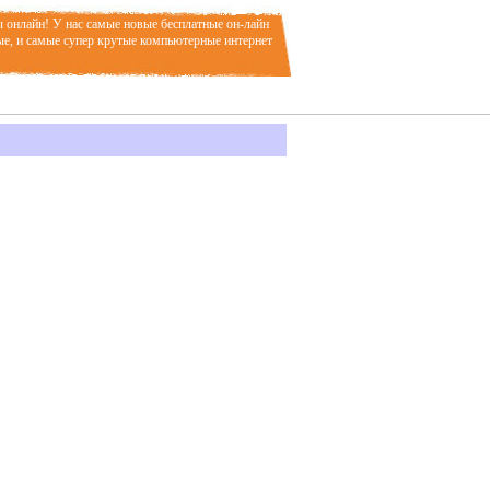
ы онлайн! У нас самые новые бесплатные он-лайн
ые, и самые супер крутые компьютерные интернет