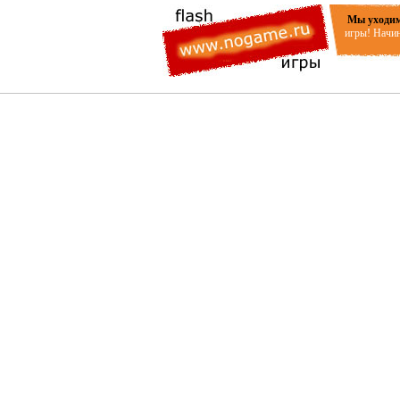
Мы уходим
игры! Начин