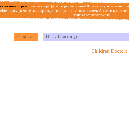
 в полный отрыв!
Все flash игры (флеш игры) бесплатно! Играйте в лучшие флэш игр
айте играть прямо сейчас и приводите поиграть всех своих знакомых! Маленькие, прост
новинки без регистрации!
Главная
Игры Больница
Children Doctors