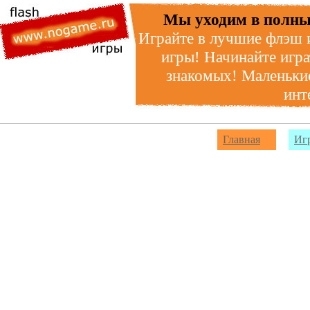
Мы уходим в полны
Играйте в лучшие флэш 
игры! Начинайте игра
знакомых! Маленькие
инт
Главная
Иг