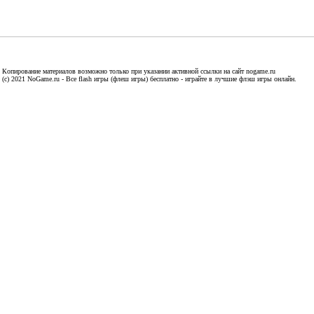
Копирование материалов возможно только при указании активной ссылки на сайт nogame.ru
(c) 2021 NoGame.ru - Все flash игры (флеш игры) бесплатно - играйте в лучшие флэш игры онлайн.