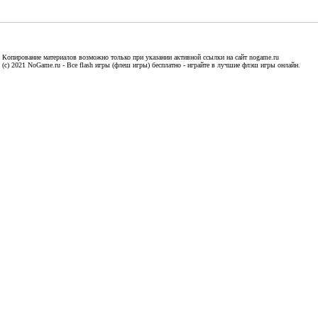
Копирование материалов возможно только при указании активной ссылки на сайт nogame.ru
(c) 2021 NoGame.ru - Все flash игры (флеш игры) бесплатно - играйте в лучшие флэш игры онлайн.