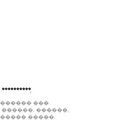
����������
:
������ ���
� ������, ������,
����� �����.