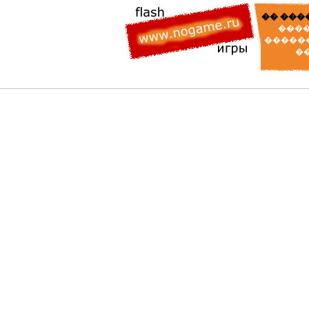
�� ���
����
������
�