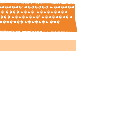
���������! ������� � ������
��-���� ����! ���������
��� ��������! ���������,
�������� ������� ���