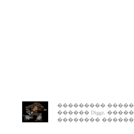
��������� �����
������ Diggz. ����
�������� ������