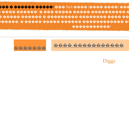
��� � ������ �����!
��� flash ���� (���� ����) 
 ���� ������! � ��� ����� ����� ���������� 
 ����� ������ � ��������� �������� ���� ��
������, � ����� ����� ������ ������������ 
�����������!
���� �����������
�������
Diggz