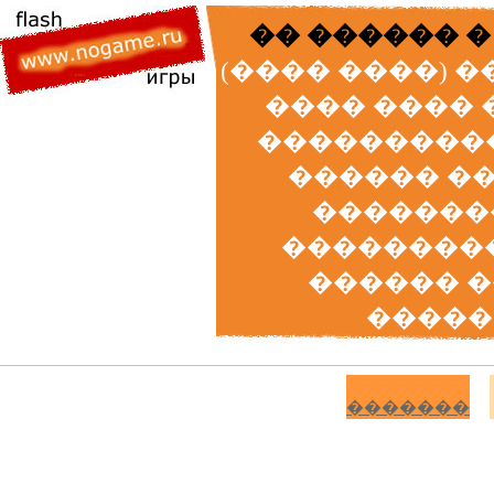
�� ������ �
(���� ����) 
���� ���� 
����������
������ �
�������
���������
������ 
�����
�������