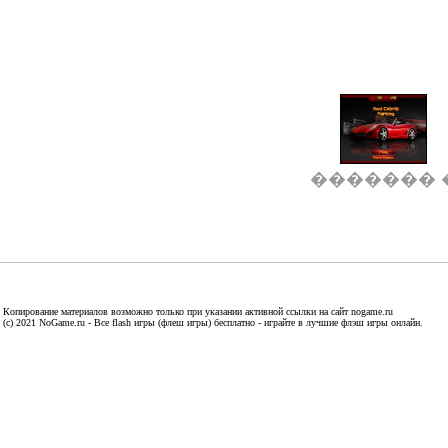
������� 
Копирование материалов возможно только при указании активной ссылки на сайт nogame.ru
(c) 2021 NoGame.ru - Все flash игры (флеш игры) бесплатно - играйте в лучшие флэш игры онлайн.