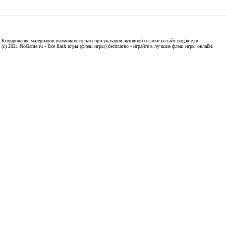
Копирование материалов возможно только при указании активной ссылки на сайт nogame.ru
(c) 2021 NoGame.ru - Все flash игры (флеш игры) бесплатно - играйте в лучшие флэш игры онлайн.