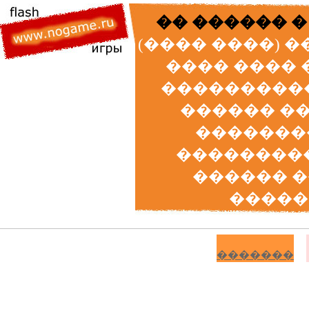
�� ������ �
(���� ����) 
���� ���� 
����������
������ �
�������
���������
������ 
�����
�������