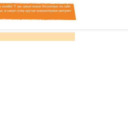
ы онлайн! У нас самые новые бесплатные он-лайн
ые, и самые супер крутые компьютерные интернет