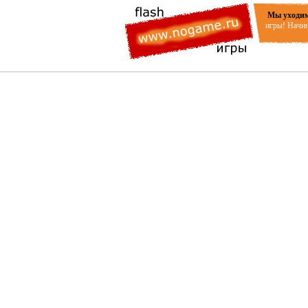
Мы уходим
игры! Начин