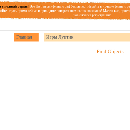
 в полный отрыв!
Все flash игры (флеш игры) бесплатно! Играйте в лучшие флэш игр
айте играть прямо сейчас и приводите поиграть всех своих знакомых! Маленькие, прост
новинки без регистрации!
Главная
Игры Лунтик
Find Objects