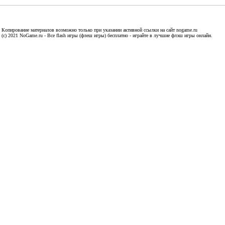
Копирование материалов возможно только при указании активной ссылки на сайт nogame.ru
(c) 2021 NoGame.ru - Все flash игры (флеш игры) бесплатно - играйте в лучшие флэш игры онлайн.