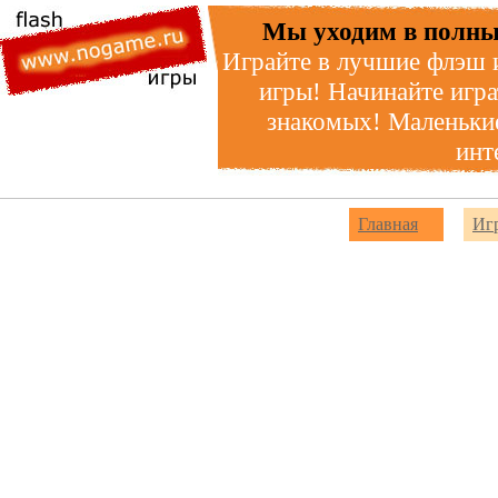
Мы уходим в полны
Играйте в лучшие флэш 
игры! Начинайте игра
знакомых! Маленькие
инт
Главная
Иг