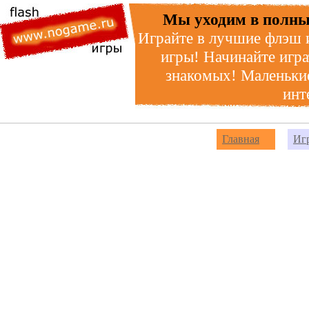
Мы уходим в полны
Играйте в лучшие флэш 
игры! Начинайте игра
знакомых! Маленькие
инт
Главная
Иг