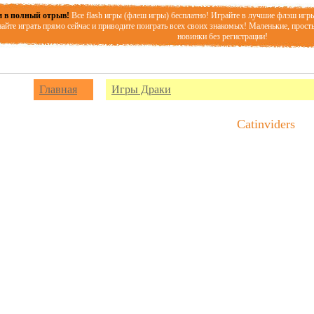
 в полный отрыв!
Все flash игры (флеш игры) бесплатно! Играйте в лучшие флэш игр
айте играть прямо сейчас и приводите поиграть всех своих знакомых! Маленькие, прост
новинки без регистрации!
Главная
Игры Драки
Catinviders