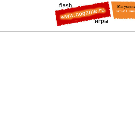
Мы уходим
игры! Начин