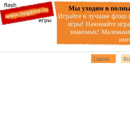
Мы уходим в полны
Играйте в лучшие флэш 
игры! Начинайте игра
знакомых! Маленькие
инт
Главная
Иг