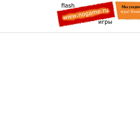
Мы уходим
игры! Начин