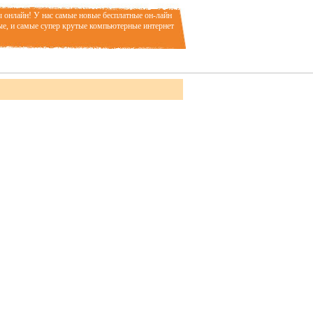
ы онлайн! У нас самые новые бесплатные он-лайн
ые, и самые супер крутые компьютерные интернет