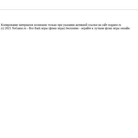
Копирование материалов возможно только при указании активной ссылки на сайт nogame.ru
(c) 2021 NoGame.ru - Все flash игры (флеш игры) бесплатно - играйте в лучшие флэш игры онлайн.