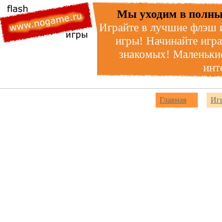
Мы уходим в полны
Играйте в лучшие флэш 
игры! Начинайте игра
знакомых! Маленькие
инт
Главная
Иг