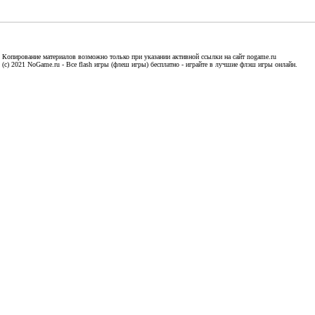
Копирование материалов возможно только при указании активной ссылки на сайт nogame.ru
(c) 2021 NoGame.ru - Все flash игры (флеш игры) бесплатно - играйте в лучшие флэш игры онлайн.