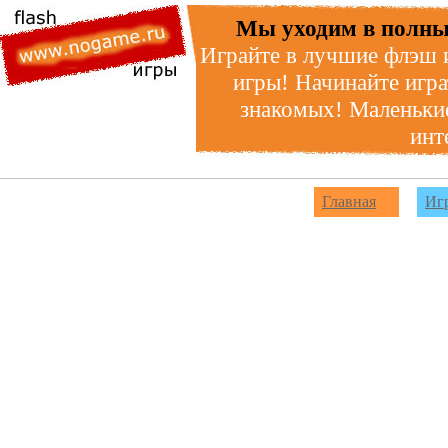
Мы уходим в полны
Играйте в лучшие флэш 
игры! Начинайте игра
знакомых! Маленькие
инт
Главная
Иг