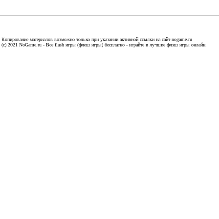
Копирование материалов возможно только при указании активной ссылки на сайт nogame.ru
(c) 2021 NoGame.ru - Все flash игры (флеш игры) бесплатно - играйте в лучшие флэш игры онлайн.