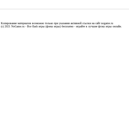
Копирование материалов возможно только при указании активной ссылки на сайт nogame.ru
(c) 2021 NoGame.ru - Все flash игры (флеш игры) бесплатно - играйте в лучшие флэш игры онлайн.