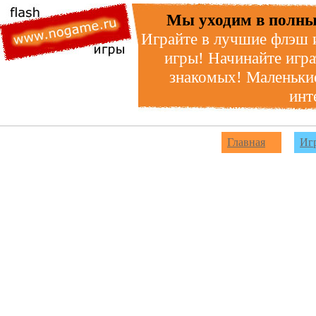
Мы уходим в полны
Играйте в лучшие флэш 
игры! Начинайте игра
знакомых! Маленькие
инт
Главная
Иг