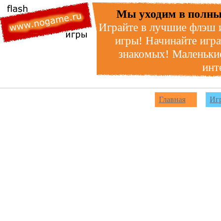
Мы уходим в полны
Играйте в лучшие флэш 
игры! Начинайте игра
знакомых! Маленькие
инт
Главная
Иг