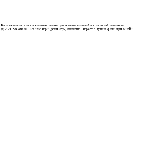
Копирование материалов возможно только при указании активной ссылки на сайт nogame.ru
(c) 2021 NoGame.ru - Все flash игры (флеш игры) бесплатно - играйте в лучшие флэш игры онлайн.